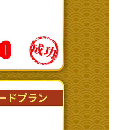
00
ードプラン