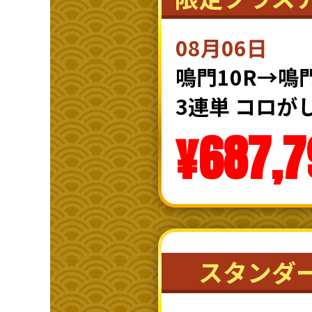
08月06日
鳴門10R→鳴門
3連単 コロが
¥687,7
スタンダ