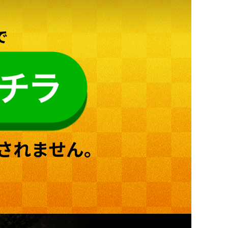
で
もされません。