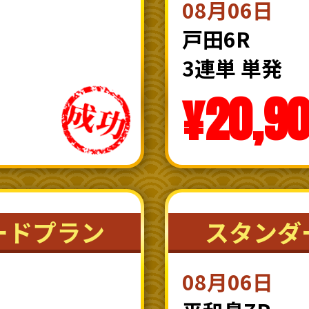
08月06日
戸田6R
3連単 単発
¥20,9
ードプラン
スタンダ
08月06日