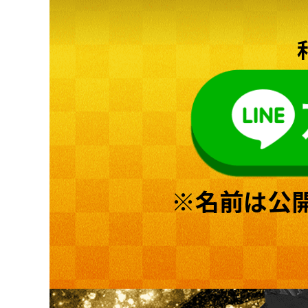
※名前は公開