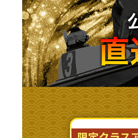
限定クラス